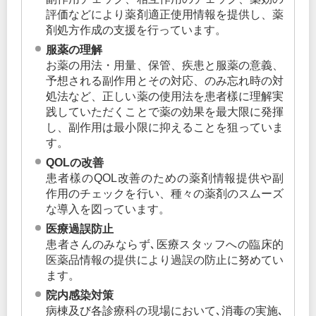
評価などにより薬剤適正使用情報を提供し、薬
剤処方作成の支援を行っています。
服薬の理解
お薬の用法・用量、保管、疾患と服薬の意義、
予想される副作用とその対応、のみ忘れ時の対
処法など、正しい薬の使用法を患者樣に理解実
践していただくことで薬の効果を最大限に発揮
し、副作用は最小限に抑えることを狙っていま
す。
QOLの改善
患者樣のQOL改善のための薬剤情報提供や副
作用のチェックを行い、種々の薬剤のスムーズ
な導入を図っています。
医療過誤防止
患者さんのみならず､医療スタッフへの臨床的
医薬品情報の提供により過誤の防止に努めてい
ます。
院内感染対策
病棟及び各診療科の現場において､消毒の実施､