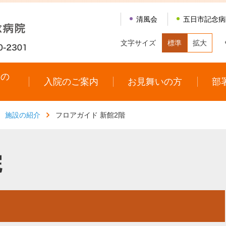
清風会
五日市記念病
文字サイズ
標準
拡大
診の
入院のご案内
お見舞いの方
部
内
施設の紹介
フロアガイド 新館2階
院