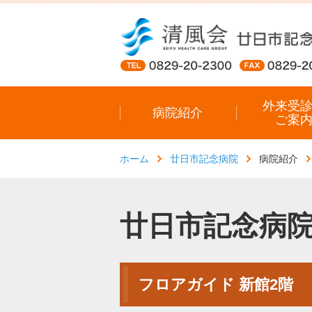
外来受
病院紹介
ご案
ホーム
廿日市記念病院
病院紹介
廿日市記念病
フロアガイド 新館2階