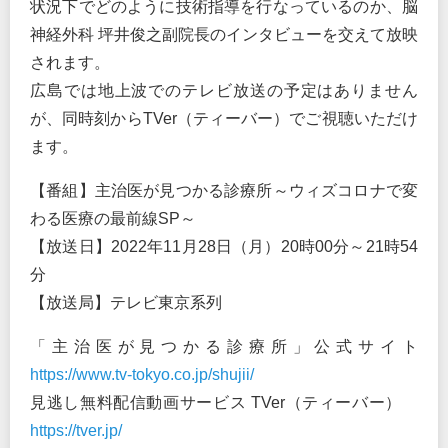
状況下でどのように技術指導を行なっているのか、脳
神経外科 坪井俊之副院長のインタビューを交えて放映
されます。
広島では地上波でのテレビ放送の予定はありません
が、同時刻からTVer（ティーバー）でご視聴いただけ
ます。
【番組】主治医が見つかる診療所～ウィズコロナで変
わる医療の最前線SP～
【放送日】2022年11月28日（月）20時00分～21時54
分
【放送局】テレビ東京系列
「主治医が見つかる診療所」公式サイト
https://www.tv-tokyo.co.jp/shujii/
見逃し無料配信動画サービス TVer（ティーバー）
https://tver.jp/