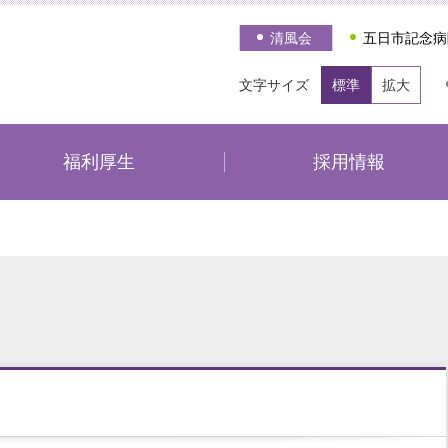
清風会
五日市記念病
文字サイズ
標準
拡大
福利厚生
採用情報