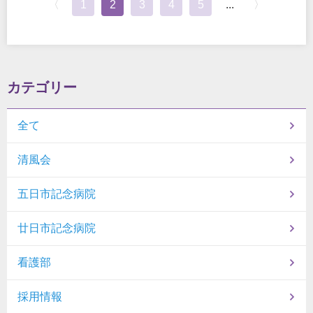
〈
1
2
3
4
5
...
〉
カテゴリー
全て
清風会
五日市記念病院
廿日市記念病院
看護部
採用情報